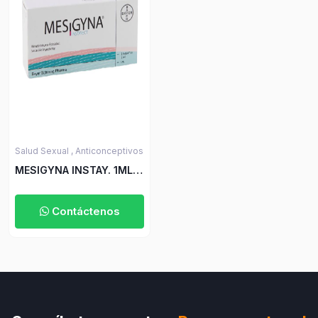
Salud Sexual ,
Anticonceptivos
MESIGYNA INSTAY. 1ML
AMP.(P)7898(SC)(SF)
Contáctenos