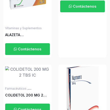
12UND
Contáctenos
Vitaminas y Suplementos
ALAZETA
MULTIVITAMINICO ICOM
30 CAP.BLAN
Contáctenos
Farmacéuticos ,
Medicamentos sin Receta
COLIDETOL 200 MG 2
TBS IC
Contáctenos