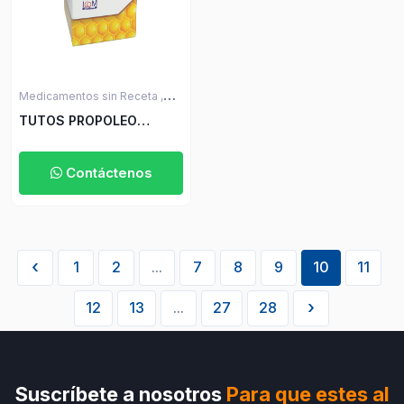
Medicamentos sin Receta ,
Cuidado del Hogar ,
Cuidado
TUTOS PROPOLEO
Personal y Belleza
HEDERA HELIX ICOM 120
ML
Contáctenos
‹
1
2
...
7
8
9
10
11
›
12
13
...
27
28
Suscríbete a nosotros
Para que estes al