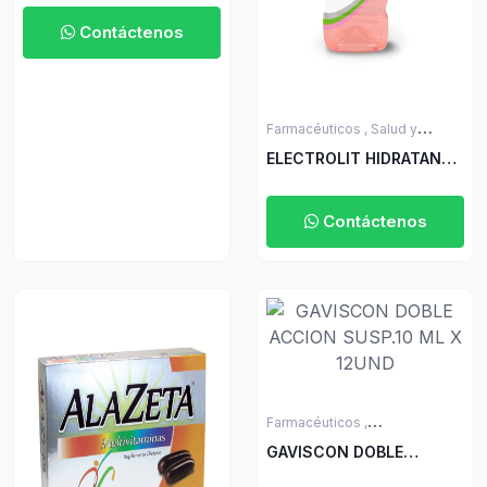
Contáctenos
Farmacéuticos ,
Salud y
Bienestar ,
Cuidado Personal y
ELECTROLIT HIDRATANTE
Belleza ,
Cuidado corporal
FRESA KIWI 625 ML
Contáctenos
Farmacéuticos ,
Medicamentos sin Receta
GAVISCON DOBLE
ACCION SUSP.10 ML X